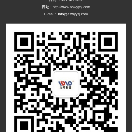
传真：0412-8225058
网址：http://www.aswyysj.com
E-mail：info@aswyysj.com