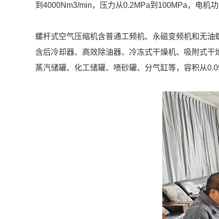
到4000Nm3/min，压力从0.2MPa到100MPa，电机功
螺杆式空气压缩机含普通工频机、永磁变频机和无油螺杆机：流量
含后冷却器、高效除油器、冷冻式干燥机、吸附式干燥机、
蒸汽储罐、化工储罐、喷砂罐、分气缸等，容积从0.05m3到