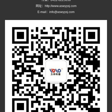
传真：0412-8225058
网址：http://www.aswyysj.com
E-mail：info@aswyysj.com